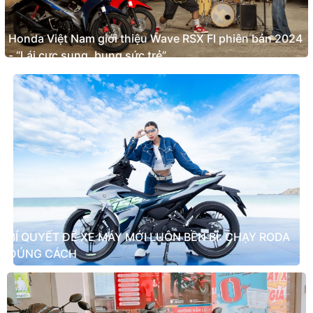
Honda Việt Nam giới thiệu Wave RSX FI phiên bản 2024
- “Lái cực sung, bung sức trẻ”
BÍ QUYẾT ĐỂ XE MÁY MỚI LUÔN BỀN BỈ: CHẠY RODA
ĐÚNG CÁCH