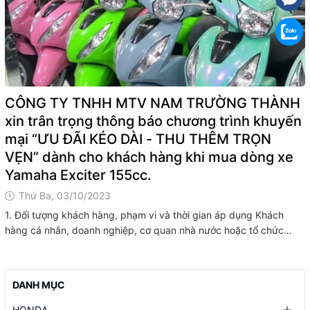
CÔNG TY TNHH MTV NAM TRƯỜNG THÀNH
xin trân trọng thông báo chương trình khuyến
mại “ƯU ĐÃI KÉO DÀI - THU THÊM TRỌN
VẸN” dành cho khách hàng khi mua dòng xe
Yamaha Exciter 155cc.
Thứ Ba, 03/10/2023
1. Đối tượng khách hàng, phạm vi và thời gian áp dụng Khách
hàng cá nhân, doanh nghiệp, cơ quan nhà nước hoặc tổ chức
khác khi mua xe máy Yamaha Exciter 155cc do Yamaha sản xuất
và phân phối tại các Cửa hàng bán xe máy tổng hợp trên toàn...
DANH MỤC
HONDA