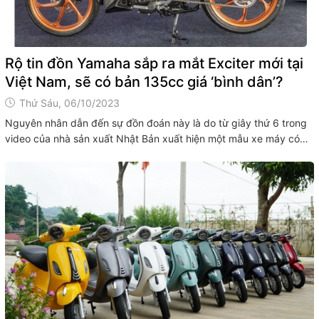
Rộ tin đồn Yamaha sắp ra mắt Exciter mới tại
Việt Nam, sẽ có bản 135cc giá ‘bình dân’?
Thứ Sáu, 06/10/2023
Nguyên nhân dẫn đến sự đồn đoán này là do từ giây thứ 6 trong
video của nhà sản xuất Nhật Bản xuất hiện một mẫu xe máy có
ngoại hình khá tương đồng với Exciter. Hình ảnh "mờ ảo" của một
mẫu xe trong video được đánh giá giống Yamaha...