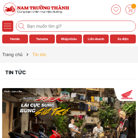
Honda
Yamaha
Nhập khẩu
Liên doanh
Xe điện
Trang chủ
Tin tức
TIN TỨC