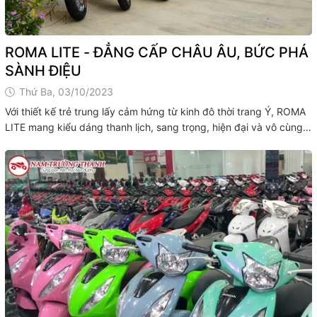
ROMA LITE - ĐẲNG CẤP CHÂU ÂU, BỨC PHÁ
SÀNH ĐIỆU
Thứ Ba, 03/10/2023
Với thiết kế trẻ trung lấy cảm hứng từ kinh đô thời trang Ý, ROMA
LITE mang kiểu dáng thanh lịch, sang trọng, hiện đại và vô cùng
mạnh mẽ. Điểm làm ROMA LITE tạo nên dấu ấn trong lòng fan DK
nằm ở : ☄️ Đường nét tinh xảo với công...