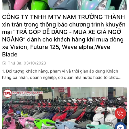
CÔNG TY TNHH MTV NAM TRƯỜNG THÀNH
xin trân trọng thông báo chương trình khuyến
mại “TRẢ GÓP DỄ DÀNG - MUA XE GIÁ NGỠ
NGÀNG” dành cho khách hàng khi mua dòng
xe Vision, Future 125, Wave alpha,Wave
Blade
Thứ Ba, 03/10/2023
1. Đối tượng khách hàng, phạm vi và thời gian áp dụng Khách
hàng cá nhân, doanh nghiệp, cơ quan nhà nước hoặc tổ chức
khác khi mua xe máy Vision, Future 125, Wave alpha,Wave Blade,
từ ngày 01/10/2023 đến hết ngày 30/11/2023 (căn cứ theo ngày
ghi trên Hóa đơn...