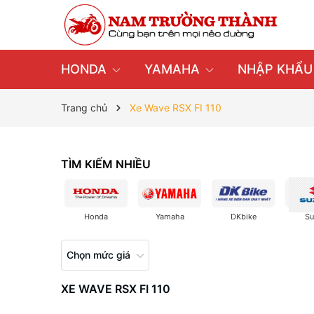
HONDA
YAMAHA
NHẬP KHẨ
Trang chủ
Xe Wave RSX FI 110
TÌM KIẾM NHIỀU
Honda
Yamaha
DKbike
Su
Chọn mức giá
XE WAVE RSX FI 110