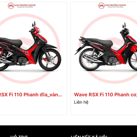
SX Fi 110 Phanh đĩa_vành
Wave RSX Fi 110 Phanh cơ_vành
nan
Liên hệ