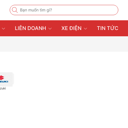
U
LIÊN DOANH
XE ĐIỆN
TIN TỨC
zuki