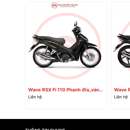
Wave RSX Fi 110 Phanh đĩa_vành
Wave R
nan
đúc
Liên hệ
Liên hệ