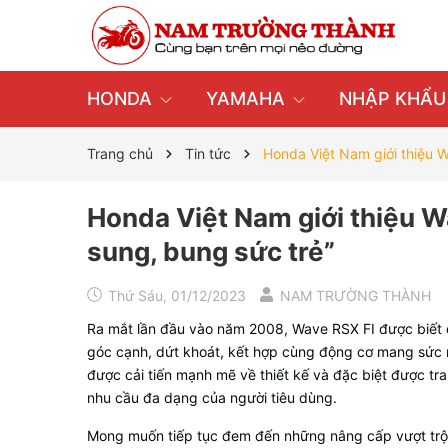
HONDA
YAMAHA
NHẬP KHẨ
Trang chủ
Tin tức
Honda Việt Nam giới thiệu W
Honda Việt Nam giới thiệu W
sung, bung sức trẻ”
Thứ Sáu, 01/12/2023
NAM TRƯỜNG THÀNH
Ra mắt lần đầu vào năm 2008, Wave RSX FI được biết đ
góc cạnh, dứt khoát, kết hợp cùng động cơ mang sức m
được cải tiến mạnh mẽ về thiết kế và đặc biệt được tr
nhu cầu đa dạng của người tiêu dùng.
Mong muốn tiếp tục đem đến những nâng cấp vượt trội 