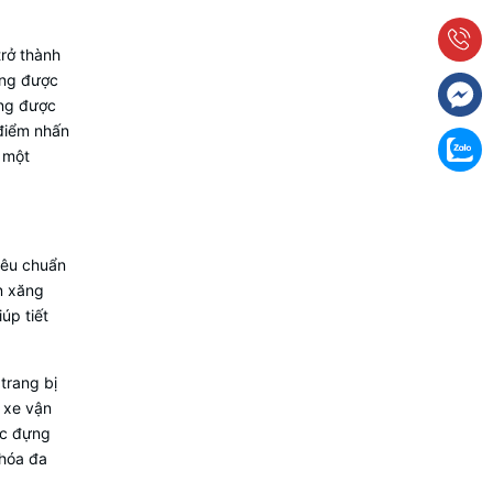
trở thành
àng được
ung được
 điểm nhấn
 một
iêu chuẩn
n xăng
úp tiết
trang bị
i xe vận
ộc đựng
khóa đa