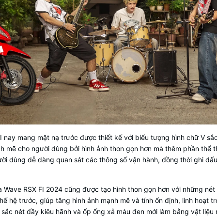
I nay mang mặt nạ trước được thiết kế với biểu tượng hình chữ V sắc
nh mẽ cho người dùng bởi hình ảnh thon gọn hơn mà thêm phần thể t
gười dùng dễ dàng quan sát các thông số vận hành, đồng thời ghi dấ
ủa Wave RSX FI 2024 cũng được tạo hình thon gọn hơn với những nét
ế hệ trước, giúp tăng hình ảnh mạnh mẽ và tính ổn định, linh hoạt t
 sắc nét đầy kiêu hãnh và ốp ống xả màu đen mới làm bằng vật liệu