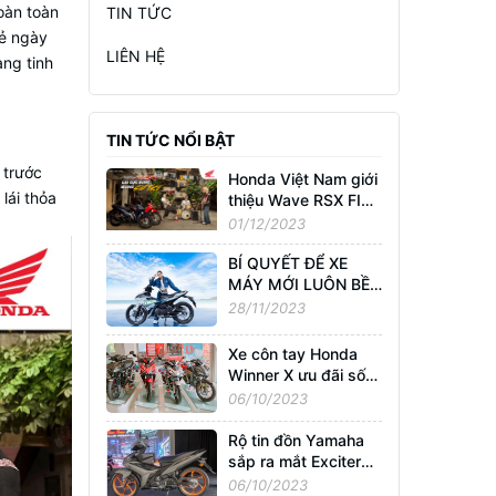
oàn toàn
TIN TỨC
rẻ ngày
LIÊN HỆ
ang tinh
TIN TỨC NỔI BẬT
 trước
Honda Việt Nam giới
lái thỏa
thiệu Wave RSX FI
phiên bản 2024 -
01/12/2023
“Lái cực sung, bung
sức trẻ”
BÍ QUYẾT ĐỂ XE
MÁY MỚI LUÔN BỀN
BỈ: CHẠY RODA
28/11/2023
ĐÚNG CÁCH
Xe côn tay Honda
Winner X ưu đãi sốc,
giá thực tế rẻ hơn cả
06/10/2023
Honda Future
Rộ tin đồn Yamaha
sắp ra mắt Exciter
mới tại Việt Nam, sẽ
06/10/2023