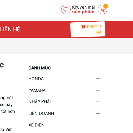
Khuyến mãi
sản phẩm
KHUYẾN
LIÊN HỆ
MÃI
c
DANH MỤC
HONDA
YAMAHA
ờng nét
NHẬP KHẨU
 xe này
 tốt hơn
LIÊN DOANH
XE ĐIỆN
da Việt