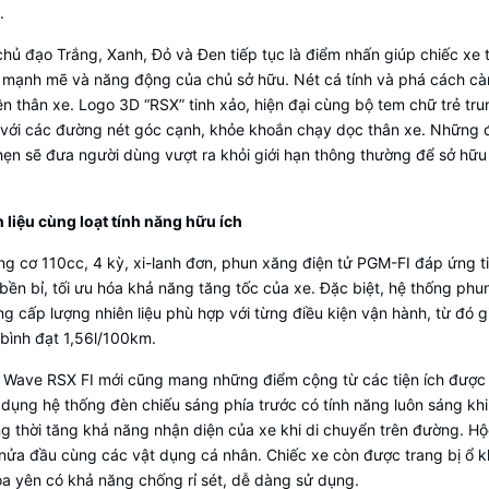
.
ủ đạo Trắng, Xanh, Đỏ và Đen tiếp tục là điểm nhấn giúp chiếc xe 
sự mạnh mẽ và năng động của chủ sở hữu. Nét cá tính và phá cách c
ên thân xe. Logo 3D “RSX” tinh xảo, hiện đại cùng bộ tem chữ trẻ tr
hòa với các đường nét góc cạnh, khỏe khoắn chạy dọc thân xe. Những
hẹn sẽ đưa người dùng vượt ra khỏi giới hạn thông thường để sở hữu
 liệu cùng loạt tính năng hữu ích
ng cơ 110cc, 4 kỳ, xi-lanh đơn, phun xăng điện tử PGM-FI đáp ứng t
ền bỉ, tối ưu hóa khả năng tăng tốc của xe. Đặc biệt, hệ thống phu
g cấp lượng nhiên liệu phù hợp với từng điều kiện vận hành, từ đó gi
g bình đạt 1,56l/100km.
i, Wave RSX FI mới cũng mang những điểm cộng từ các tiện ích được 
ử dụng hệ thống đèn chiếu sáng phía trước có tính năng luôn sáng kh
ng thời tăng khả năng nhận diện của xe khi di chuyển trên đường. H
ửa đầu cùng các vật dụng cá nhân. Chiếc xe còn được trang bị ổ 
óa yên có khả năng chống rỉ sét, dễ dàng sử dụng.