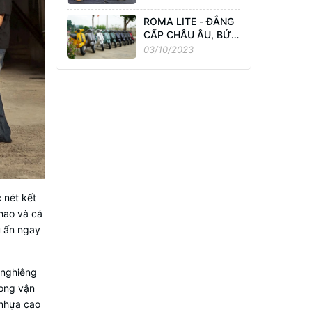
có bản 135cc giá
‘bình dân’?
ROMA LITE - ĐẲNG
CẤP CHÂU ÂU, BỨC
PHÁ SÀNH ĐIỆU
03/10/2023
 nét kết
hao và cá
u ấn ngay
 nghiêng
rong vận
 nhựa cao