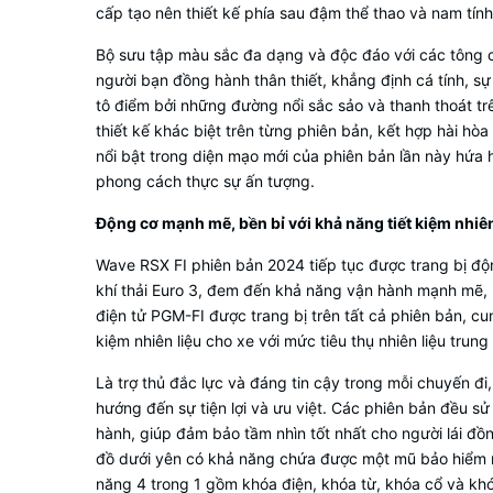
cấp tạo nên thiết kế phía sau đậm thể thao và nam tính
Bộ sưu tập màu sắc đa dạng và độc đáo với các tông ch
người bạn đồng hành thân thiết, khẳng định cá tính, 
tô điểm bởi những đường nổi sắc sảo và thanh thoát tr
thiết kế khác biệt trên từng phiên bản, kết hợp hài 
nổi bật trong diện mạo mới của phiên bản lần này hứa 
phong cách thực sự ấn tượng.
Động cơ mạnh mẽ, bền bỉ với khả năng tiết kiệm nhiên
Wave RSX FI phiên bản 2024 tiếp tục được trang bị độ
khí thải Euro 3, đem đến khả năng vận hành mạnh mẽ, b
điện tử PGM-FI được trang bị trên tất cả phiên bản, cun
kiệm nhiên liệu cho xe với mức tiêu thụ nhiên liệu trun
Là trợ thủ đắc lực và đáng tin cậy trong mỗi chuyến đ
hướng đến sự tiện lợi và ưu việt. Các phiên bản đều s
hành, giúp đảm bảo tầm nhìn tốt nhất cho người lái đồ
đồ dưới yên có khả năng chứa được một mũ bảo hiểm n
năng 4 trong 1 gồm khóa điện, khóa từ, khóa cổ và kh