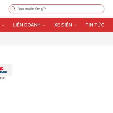
U
LIÊN DOANH
XE ĐIỆN
TIN TỨC
zuki