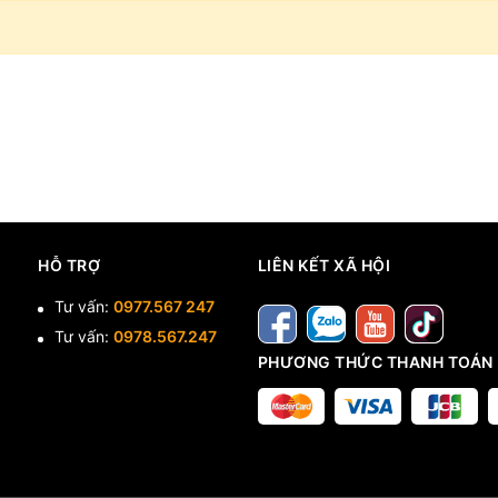
HỖ TRỢ
LIÊN KẾT XÃ HỘI
Tư vấn:
0977.567 247
Tư vấn:
0978.567.247
PHƯƠNG THỨC THANH TOÁN