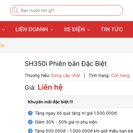
U
LIÊN DOANH
XE ĐIỆN
TIN TỨC
iệt
SH350i Phiên bản Đặc Biệt
Thương hiệu:
Đang cập nhật
|
Tình trạng:
Còn hàng
Liên hệ
Giá:
Khuyến mãi đặc biệt !!!
Tặng ngay bộ quà tặng trí giá 1.500.000đ
1
Giảm 30% - 50% giá trị phụ kiện.
2
Tặng 500.000đ - 1.000.000đ khi giới thiệu bạn b
3