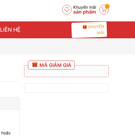
Khuyến mãi
sản phẩm
KHUYẾN
LIÊN HỆ
MÃI
MÃ GIẢM GIÁ
è hoặc