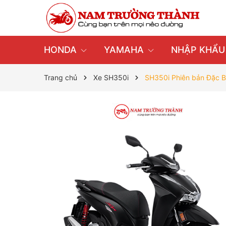
HONDA
YAMAHA
NHẬP KHẨ
Trang chủ
Xe SH350i
SH350i Phiên bản Đặc B