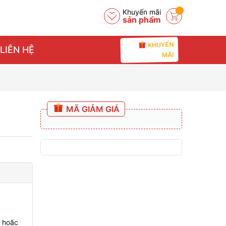
Khuyến mãi
sản phẩm
KHUYẾN
LIÊN HỆ
MÃI
MÃ GIẢM GIÁ
è hoặc