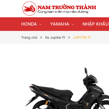
HONDA
YAMAHA
NHẬP KHẨ
Trang chủ
Xe Jupiter FI
JUPITER FI